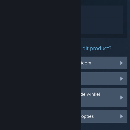
In winkel weergeven
Log in
om persoonlijke hulp te krijgen
voor Phasmophobia.
Welk probleem ondervind je met dit product?
Het werkt niet op mijn besturingssysteem
Het zit niet in mijn bibliotheek
Ik ondervind problemen met mijn in de winkel
gekochte cd-sleutel
Log in voor meer gepersonaliseerde opties