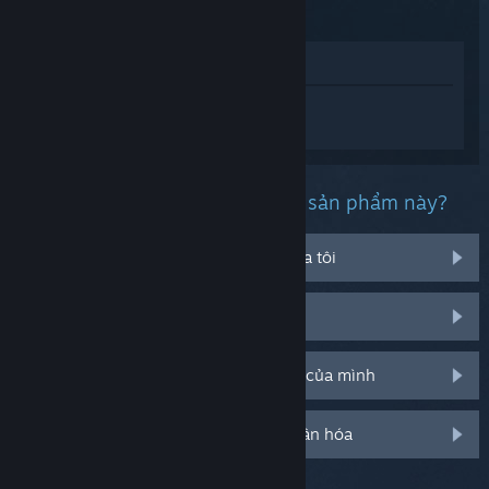
Xem trong cửa hàng
Đăng nhập
để nhận được hỗ trợ dành
riêng cho Phasmophobia.
Bạn đang gặp phải vấn đề gì với sản phẩm này?
Nó không chạy trên hệ điều hành của tôi
Nó không hiện trong thư viện của tôi
Tôi đang có vấn đề với mã CD bán lẻ của mình
Đăng nhập cho thêm tùy chọn cá nhân hóa