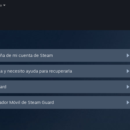
a
eña de mi cuenta de Steam
a y necesito ayuda para recuperarla
ard
cador Móvil de Steam Guard