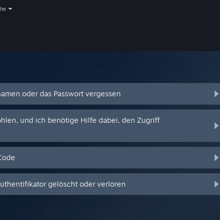
che
amen oder das Passwort vergessen
en, und ich benötige Hilfe dabei, den Zugriff
-Code
hentifikator gelöscht oder verloren