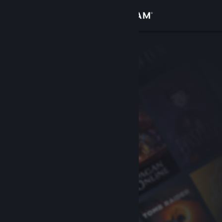
Iniciar sesión
Tienda
Comunidad
Acerca de
Soporte
Cambiar idioma
Descargar Steam Mobile
Ver versión clásica