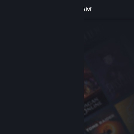
Увійти
Крамниця
Спільнота
Інформація
Підтримка
Змінити мову
Завантажити мобільний застосунок Steam
Переглянути повну версію