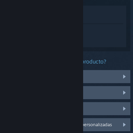
Ver en la tienda
Ver en mi biblioteca
Inicia sesión
para obtener ayuda
personalizada con Buriedbornes2 -
Dungeon RPG.
¿Qué problema tienes con este producto?
Tengo problemas con unos artículos
No funciona en mi sistema operativo
No se encuentra en mi biblioteca
Inicia sesión para ver más opciones personalizadas