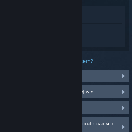
Zobacz w sklepie
Zobacz w mojej bibliotece
Zaloguj się
, aby uzyskać
spersonalizowaną pomoc dla
Buriedbornes2 - Dungeon RPG.
Jaki masz problem z tym produktem?
Mam problem z przedmiotami
Nie działa na moim systemie operacyjnym
Produktu nie ma w mojej bibliotece
Zaloguj się, aby znaleźć więcej spersonalizowanych
opcji