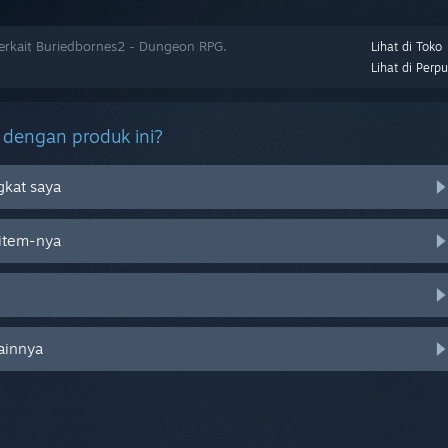
rkait Buriedbornes2 - Dungeon RPG.
Lihat di Toko
Lihat di Perp
 dengan produk ini?
gkat saya
item-nya
lainnya