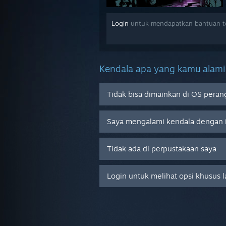
Login
untuk mendapatkan bantuan te
Kendala apa yang kamu alami
Tidak bisa dimainkan di OS peran
Saya mengalami kendala dengan 
Tidak ada di perpustakaan saya
Login untuk melihat opsi khusus 