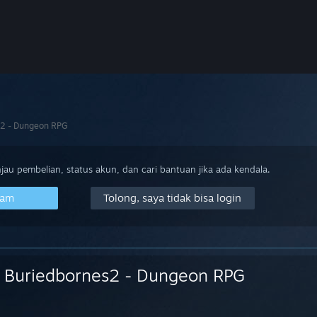
s2 - Dungeon RPG
au pembelian, status akun, dan cari bantuan jika ada kendala.
eam
Tolong, saya tidak bisa login
Buriedbornes2 - Dungeon RPG