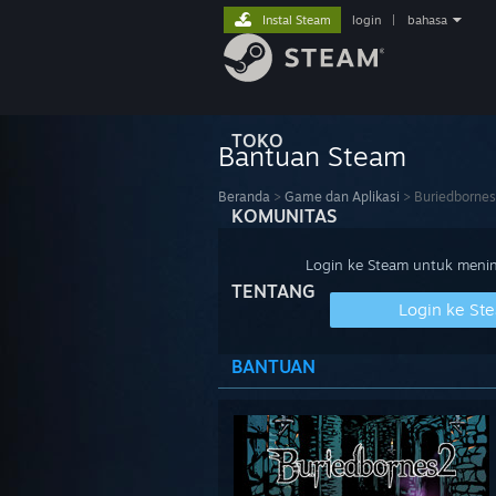
Instal Steam
login
|
bahasa
TOKO
Bantuan Steam
Beranda
>
Game dan Aplikasi
>
Buriedborne
KOMUNITAS
Login ke Steam untuk meninj
TENTANG
Login ke St
BANTUAN