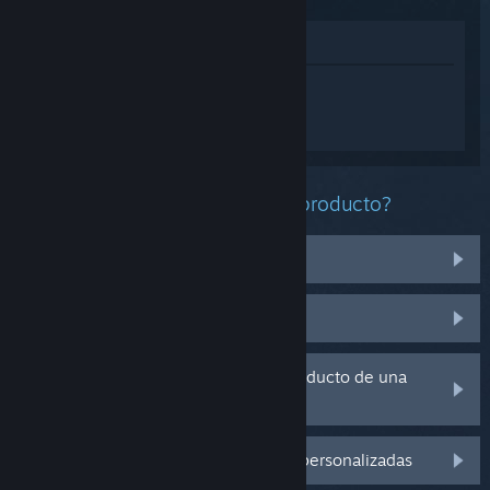
Ver en la tienda
Inicia sesión
para obtener ayuda
personalizada con EVERYBODY'S GOLF
HOT SHOTS.
¿Qué problema tienes con este producto?
No funciona en mi sistema operativo
No se encuentra en mi biblioteca
Tengo problemas con la clave de producto de una
copia física
Inicia sesión para ver más opciones personalizadas