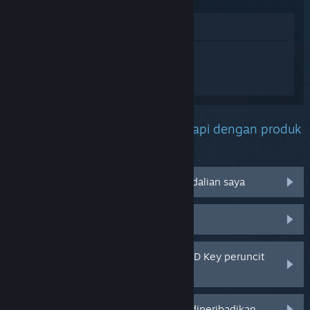
Lihat di Gedung
Daftar masuk
untuk mendapatkan
bantuan yang diperibadikan bagi
EVERYBODY'S GOLF HOT SHOTS.
Apakah masalah yang anda hadapi dengan produk
ini?
Tidak berfungsi pada sistem pengendalian saya
Tiada dalam pustaka saya
Saya menghadapi masalah dengan CD Key peruncit
saya
Log masuk untuk pilihan yang lebih diperibadikan