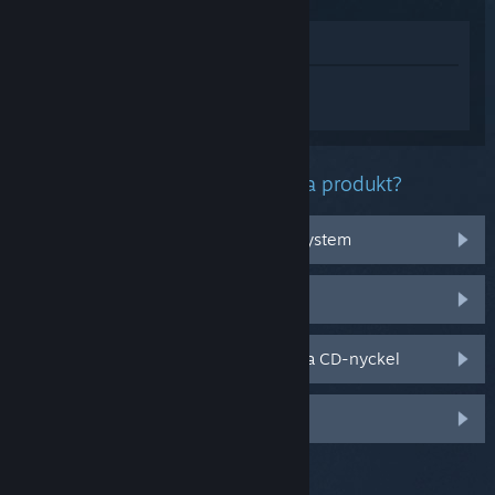
Visa i butik
Logga in
för att få personlig hjälp med
EVERYBODY'S GOLF HOT SHOTS.
Vilket problem har du med denna produkt?
Det fungerar inte med mitt operativsystem
Det finns inte i mitt bibliotek
Jag har problem med min butiksköpta CD-nyckel
Logga in för fler personliga val