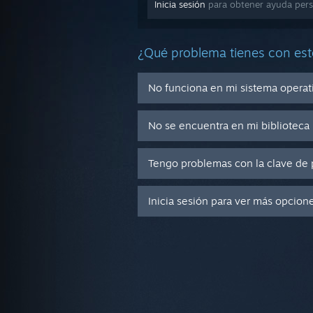
Inicia sesión
para obtener ayuda perso
¿Qué problema tienes con est
No funciona en mi sistema operat
No se encuentra en mi biblioteca
Tengo problemas con la clave de 
Inicia sesión para ver más opcion