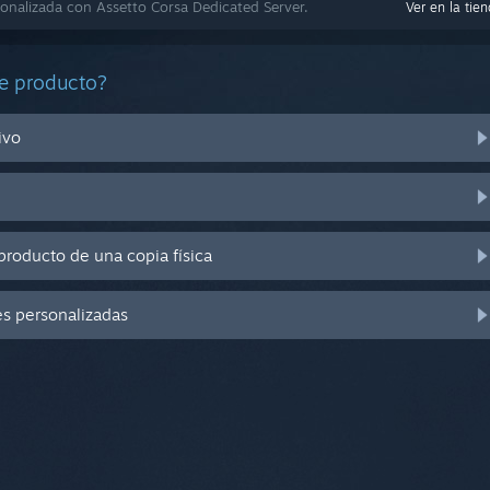
nalizada con Assetto Corsa Dedicated Server.
Ver en la tie
e producto?
ivo
producto de una copia física
es personalizadas