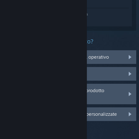
Mostra nel Negozio
Accedi
e ottieni assistenza personalizzata
per Assetto Corsa Dedicated Server.
Che problema ha questo prodotto?
Non è compatibile con il mio sistema operativo
Non è nella mia Libreria
Sto avendo problemi con un codice prodotto
acquistato da un rivenditore
Accedi per visualizzare altre opzioni personalizzate