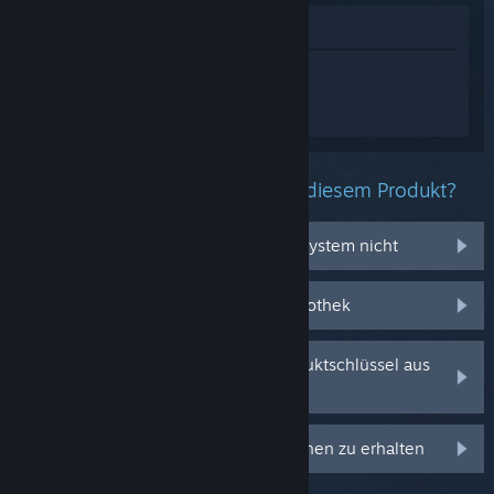
Im Shop anzeigen
Melden Sie sich an
, um personalisierte
Hilfe für Assetto Corsa Dedicated Server
zu erhalten.
Welche Probleme haben Sie mit diesem Produkt?
Es funktioniert auf meinem Betriebssystem nicht
Es befindet sich nicht in meiner Bibliothek
Ich habe Probleme mit meinem Produktschlüssel aus
dem Einzelhandel
Anmelden, um personalisierte Optionen zu erhalten