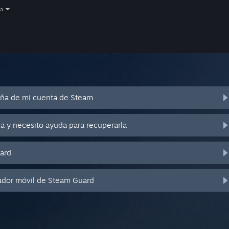
a
eña de mi cuenta de Steam
a y necesito ayuda para recuperarla
ard
ador móvil de Steam Guard