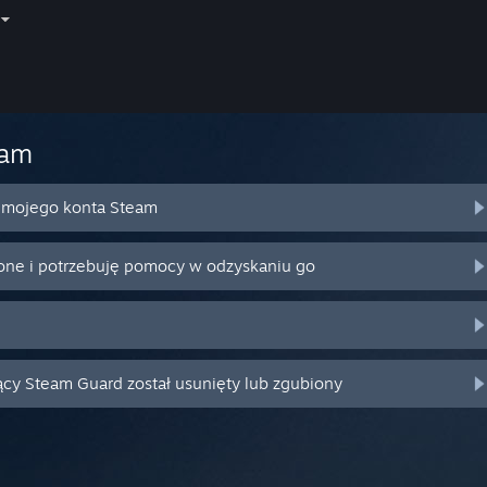
eam
o mojego konta Steam
ione i potrzebuję pomocy w odzyskaniu go
ący Steam Guard został usunięty lub zgubiony