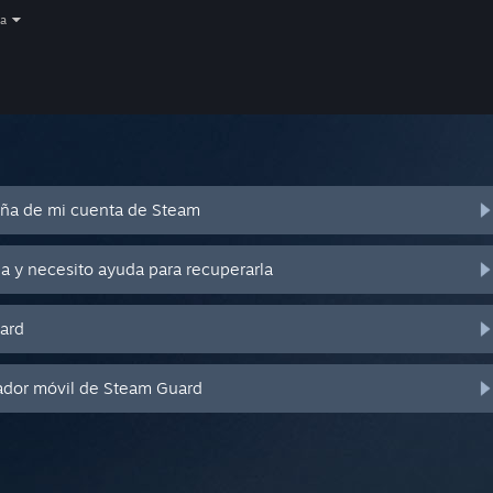
a
eña de mi cuenta de Steam
a y necesito ayuda para recuperarla
ard
ador móvil de Steam Guard