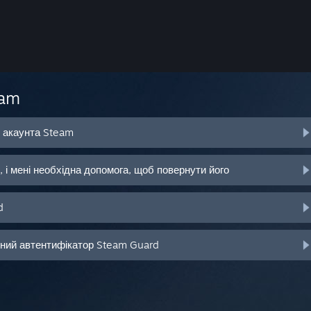
eam
о акаунта Steam
 і мені необхідна допомога, щоб повернути його
d
ьний автентифікатор Steam Guard