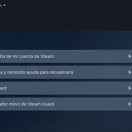
a
eña de mi cuenta de Steam
a y necesito ayuda para recuperarla
ard
ador móvil de Steam Guard