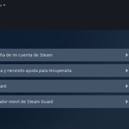
a
eña de mi cuenta de Steam
a y necesito ayuda para recuperarla
ard
ador móvil de Steam Guard