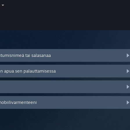
i
autumisnimeä tai salasanaa
tsen apua sen palauttamisessa
mobiilivarmenteeni