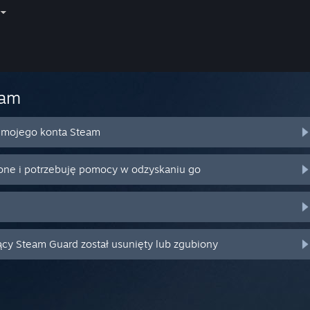
eam
o mojego konta Steam
ione i potrzebuję pomocy w odzyskaniu go
ący Steam Guard został usunięty lub zgubiony