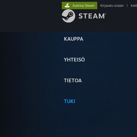
Asenna Steam
Kirjaudu sisään
|
kiel
KAUPPA
YHTEISÖ
TIETOA
TUKI