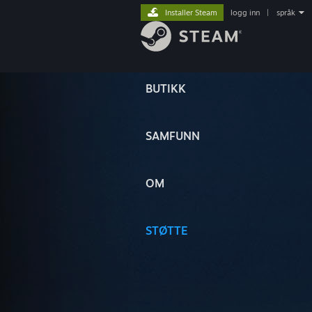
Installer Steam
logg inn
|
språk
BUTIKK
SAMFUNN
OM
STØTTE