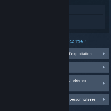
Voir dans le magasin
Connectez-vous
pour obtenir de l'aide
sur Titan Quest II.
Quel est le type de problème rencontré ?
Ça ne marche pas sur mon système d'exploitation
Il n'est pas dans ma bibliothèque
J'ai des problèmes avec ma clé CD achetée en
magasin
Connectez-vous pour plus d'options personnalisées