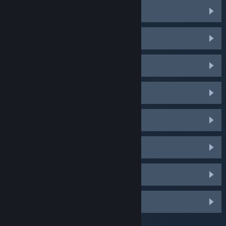
Counter-Strike 2
PUBG: BATTLEGROUNDS
Dota 2
Palworld
Apex Legends
TBH: Task Bar Hero
Marvel Rivals
The Binding of Isaac: Rebirth