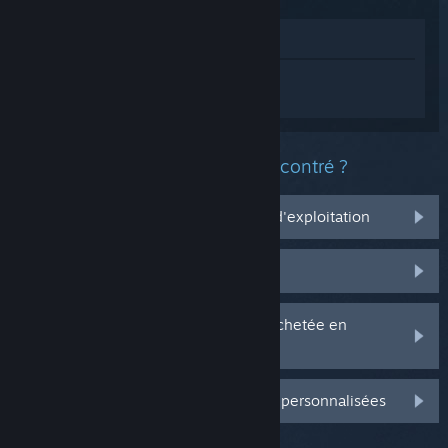
Voir dans le magasin
Connectez-vous
pour obtenir de l'aide
sur MELTY BLOOD: TYPE LUMINA.
Quel est le type de problème rencontré ?
Ça ne marche pas sur mon système d'exploitation
Il n'est pas dans ma bibliothèque
J'ai des problèmes avec ma clé CD achetée en
magasin
Connectez-vous pour plus d'options personnalisées