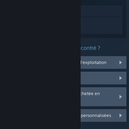
Voir dans le magasin
Connectez-vous
pour obtenir de l'aide
sur Romestead.
Quel est le type de problème rencontré ?
Ça ne marche pas sur mon système d'exploitation
Il n'est pas dans ma bibliothèque
J'ai des problèmes avec ma clé CD achetée en
magasin
Connectez-vous pour plus d'options personnalisées