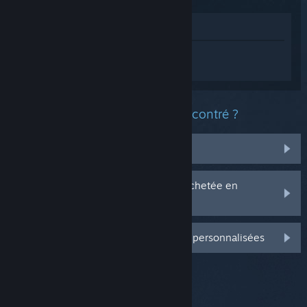
Voir dans le magasin
Connectez-vous
pour obtenir de l'aide
sur Seven Spirits.
Quel est le type de problème rencontré ?
Il n'est pas dans ma bibliothèque
J'ai des problèmes avec ma clé CD achetée en
magasin
Connectez-vous pour plus d'options personnalisées