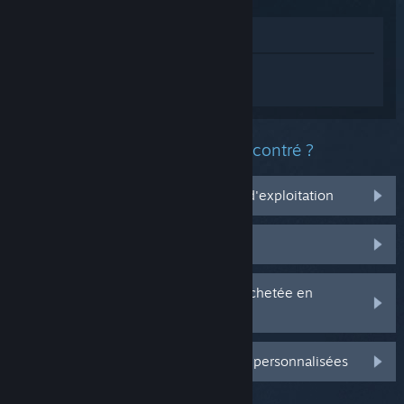
Voir dans le magasin
Connectez-vous
pour obtenir de l'aide
sur Cloudheim.
Quel est le type de problème rencontré ?
Ça ne marche pas sur mon système d'exploitation
Il n'est pas dans ma bibliothèque
J'ai des problèmes avec ma clé CD achetée en
magasin
Connectez-vous pour plus d'options personnalisées