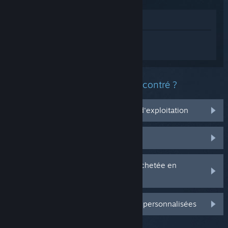
Voir dans le magasin
Connectez-vous
pour obtenir de l'aide
sur ARK: Survival Ascended.
Quel est le type de problème rencontré ?
Ça ne marche pas sur mon système d'exploitation
Il n'est pas dans ma bibliothèque
J'ai des problèmes avec ma clé CD achetée en
magasin
Connectez-vous pour plus d'options personnalisées