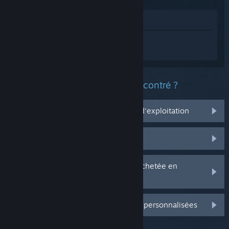
Voir dans le magasin
Connectez-vous
pour obtenir de l'aide
sur Clayers.
Quel est le type de problème rencontré ?
Ça ne marche pas sur mon système d'exploitation
Il n'est pas dans ma bibliothèque
J'ai des problèmes avec ma clé CD achetée en
magasin
Connectez-vous pour plus d'options personnalisées