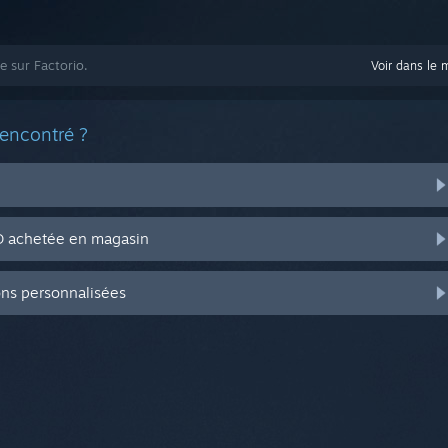
e sur Factorio.
Voir dans le 
rencontré ?
CD achetée en magasin
ons personnalisées