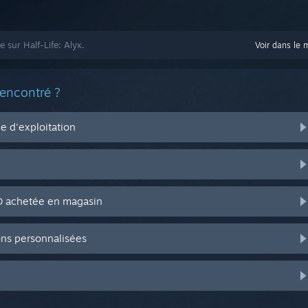
e sur Half-Life: Alyx.
Voir dans le 
rencontré ?
 d'exploitation
CD achetée en magasin
ons personnalisées