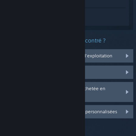
Voir dans le magasin
Connectez-vous
pour obtenir de l'aide
sur The Tritan Initiative.
Quel est le type de problème rencontré ?
Ça ne marche pas sur mon système d'exploitation
Il n'est pas dans ma bibliothèque
J'ai des problèmes avec ma clé CD achetée en
magasin
Connectez-vous pour plus d'options personnalisées