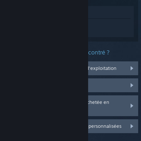
Voir dans le magasin
Connectez-vous
pour obtenir de l'aide
sur Little Nightmares II.
Quel est le type de problème rencontré ?
Ça ne marche pas sur mon système d'exploitation
Il n'est pas dans ma bibliothèque
J'ai des problèmes avec ma clé CD achetée en
magasin
Connectez-vous pour plus d'options personnalisées