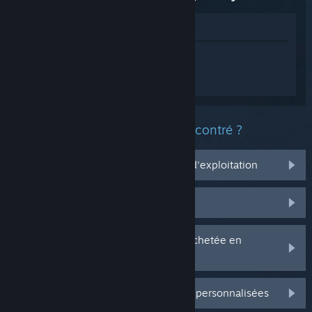
Voir dans le magasin
Connectez-vous
pour obtenir de l'aide
sur LEGO® Star Wars™ : La Saga
Skywalker.
Quel est le type de problème rencontré ?
Ça ne marche pas sur mon système d'exploitation
Il n'est pas dans ma bibliothèque
J'ai des problèmes avec ma clé CD achetée en
magasin
Connectez-vous pour plus d'options personnalisées