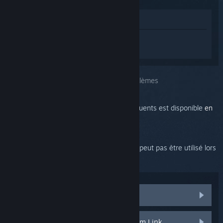
Voir dans le magasin
Connectez-vous
pour obtenir de l'aide
sur Steam Link.
Vous avez choisi le problème :
Autres problèmes
La liste des autres problèmes les plus fréquents est disponible
en
cliquant ici
.
Veuillez noter que Steam Broadcasting ne peut pas être utilisé lors
du streaming.
Mon Steam Link ne s'allume pas
Impossible de mettre à jour le Steam Link