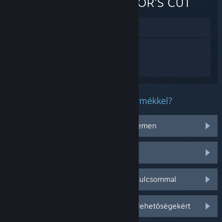
DIRECTOR'S CUT
Megnézés az Áruházban
Jelentkezz be
, hogy személyre szabott
segítséget kapj a(z) DEATH STRANDING
DIRECTOR'S CUT termékhez.
Milyen problémád van ezzel a termékkel?
Nem működik az operációs rendszeremen
Nincs a könyvtáramban
Gondom van a kiskereskedelmi CD-kulcsommal
Jelentkezz be személyre szabottabb lehetőségekért