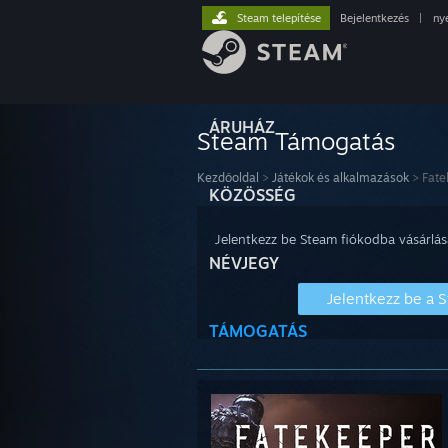
Steam telepítése
Bejelentkezés
|
ny
ÁRUHÁZ
Steam Támogatás
Kezdőoldal
>
Játékok és alkalmazások
>
Fate
KÖZÖSSÉG
Jelentkezz be Steam fiókodba vásárlás
NÉVJEGY
Jelentkezz be a 
TÁMOGATÁS