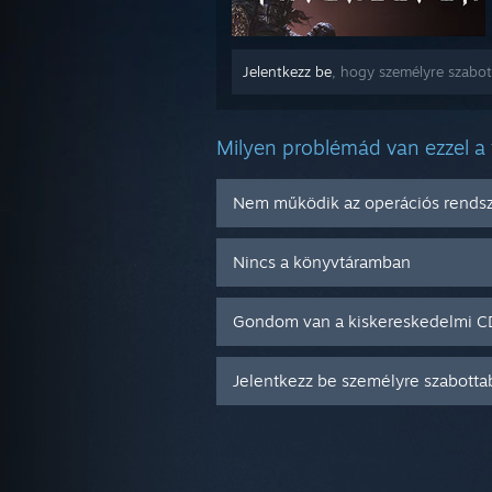
Jelentkezz be
, hogy személyre szabot
Milyen problémád van ezzel a
Nem működik az operációs rend
Nincs a könyvtáramban
Gondom van a kiskereskedelmi 
Jelentkezz be személyre szabotta