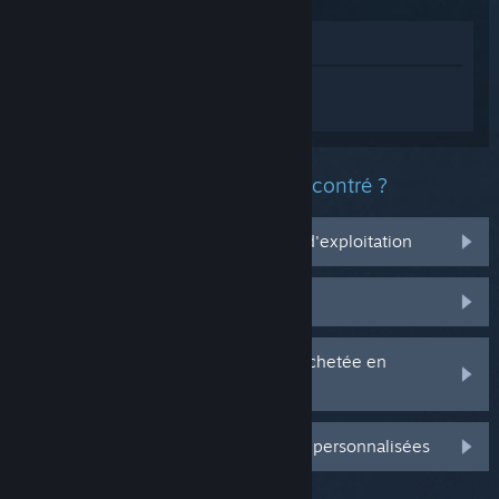
Voir dans le magasin
Connectez-vous
pour obtenir de l'aide
sur Fatekeeper.
Quel est le type de problème rencontré ?
Ça ne marche pas sur mon système d'exploitation
Il n'est pas dans ma bibliothèque
J'ai des problèmes avec ma clé CD achetée en
magasin
Connectez-vous pour plus d'options personnalisées