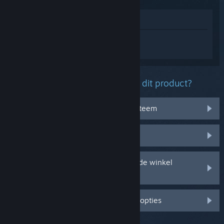
In winkel weergeven
Log in
om persoonlijke hulp te krijgen
voor Fatekeeper.
Welk probleem ondervind je met dit product?
Het werkt niet op mijn besturingssysteem
Het zit niet in mijn bibliotheek
Ik ondervind problemen met mijn in de winkel
gekochte cd-sleutel
Log in voor meer gepersonaliseerde opties