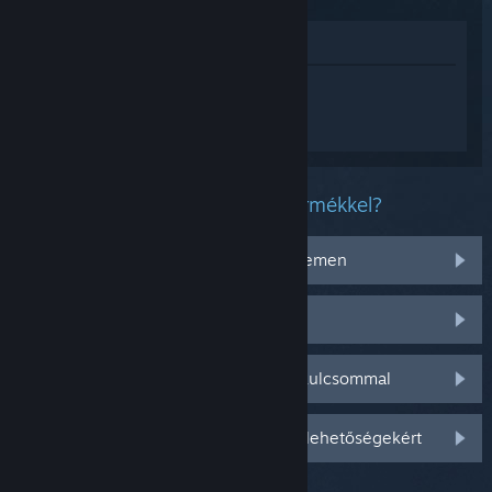
Megnézés az Áruházban
Jelentkezz be
, hogy személyre szabott
segítséget kapj a(z) DOOM Eternal
termékhez.
Milyen problémád van ezzel a termékkel?
Nem működik az operációs rendszeremen
Nincs a könyvtáramban
Gondom van a kiskereskedelmi CD-kulcsommal
Jelentkezz be személyre szabottabb lehetőségekért