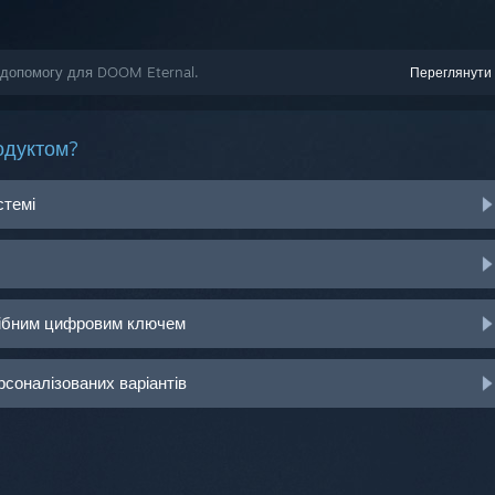
 допомогу для DOOM Eternal.
Переглянути 
одуктом?
стемі
рібним цифровим ключем
рсоналізованих варіантів