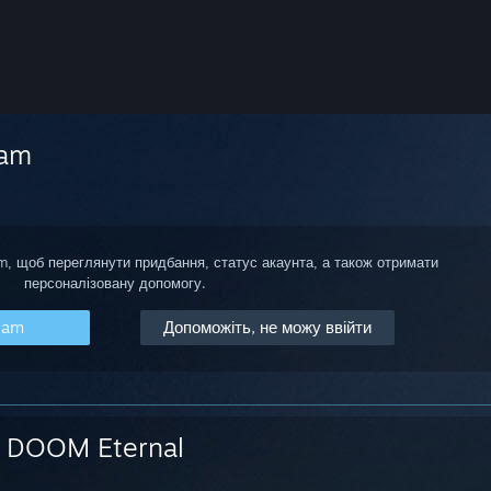
eam
am, щоб переглянути придбання, статус акаунта, а також отримати
персоналізовану допомогу.
eam
Допоможіть, не можу ввійти
DOOM Eternal