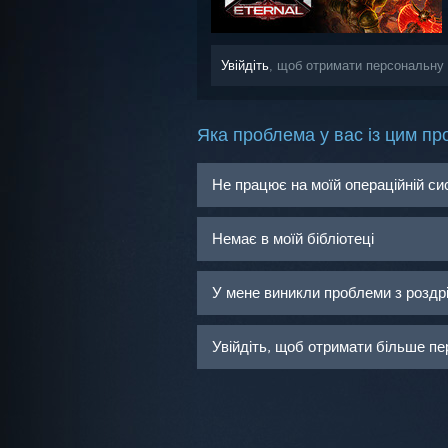
Увійдіть
, щоб отримати персональну
Яка проблема у вас із цим пр
Не працює на моїй операційній си
Немає в моїй бібліотеці
У мене виникли проблеми з розд
Увійдіть, щоб отримати більше пе