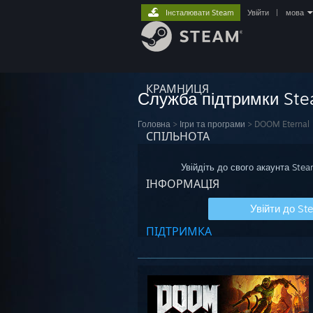
Інсталювати Steam
Увійти
|
мова
КРАМНИЦЯ
Служба підтримки St
Головна
>
Ігри та програми
>
DOOM Eternal
СПІЛЬНОТА
Увійдіть до свого акаунта Ste
ІНФОРМАЦІЯ
Увійти до St
ПІДТРИМКА