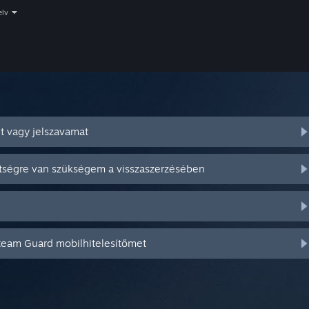
elv
t vagy jelszavamat
ítségre van szükségem a visszaszerzésében
Steam Guard mobilhitelesítőmet