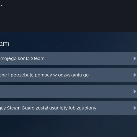
eam
o mojego konta Steam
ione i potrzebuję pomocy w odzyskaniu go
ący Steam Guard został usunięty lub zgubiony