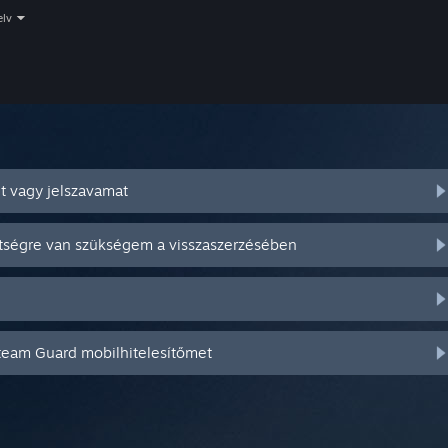
elv
t vagy jelszavamat
ítségre van szükségem a visszaszerzésében
Steam Guard mobilhitelesítőmet