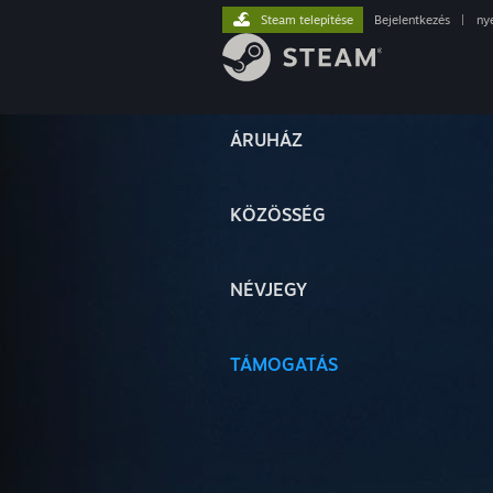
Steam telepítése
Bejelentkezés
|
ny
ÁRUHÁZ
KÖZÖSSÉG
NÉVJEGY
TÁMOGATÁS