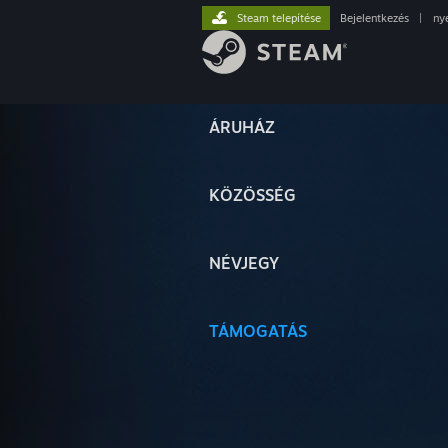
Steam telepítése
Bejelentkezés
|
ny
ÁRUHÁZ
KÖZÖSSÉG
NÉVJEGY
TÁMOGATÁS